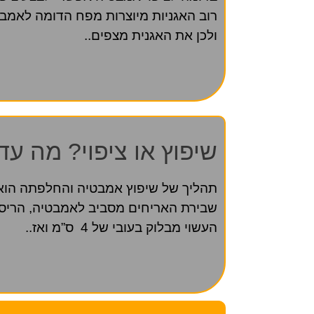
רוב האגניות מיוצרות מפח הדומה לאמבט
ולכן את האגנית מצפים..
שיפוץ או ציפוי? מה עד
תהליך של שיפוץ אמבטיה והחלפתה הוא
שבירת האריחים מסביב לאמבטיה, הריס
העשוי מבלוק בעובי של 4 ס”מ ואז..