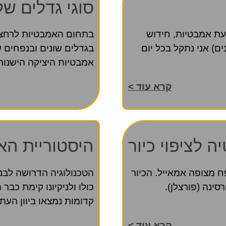
סוגי גדלים ש
עת אמבטיות, חידוש
בתחום האמבטיות לרחצה
ת והלבשת אמבטיות (מעל 40 שנים) אני נתקל בכל יום
בגדלים שונים ובנפחים ש
אמבטיות היציקה הישנו
קרא עוד >
ה לציפוי כיור
היסטוריית הא
ח מצופה אמאייל. הכיור
הטכנולוגיה הדרושה לבנ
ינה (פורצלן).
כולו ולניקיונו קימת כב
קדומות נמצאו ביוון הע
קרא עוד >