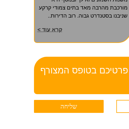
מורכבת מהרבה מאד בתים צמודי קרקע
שניבנו בסטנדרט גבוה. רוב הדירות..
קרא עוד >
לינו: 050-828-2228, או השאירו פרטיכם בטופס המצורף