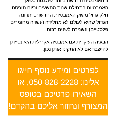
זו האמבטיה החדשה ביותר שנכנסה לשוק
האמבטיות בתחילת שנות התשעים וכיום תופסת
חלק גדול משוק האמבטיות החדשות. יתרונה
הגדול שהיא לעולם לא מחלידה (עשויה מחומרים
פלסטיים) ונשמרת לשנים רבות.
הבעיה העיקרית עם אמבטיה אקרילית היא נטייתן
להישבר אם לא התקינו אותן נכון.
לפרטים ומידע נוסף חייגו
אלינו: 050-828-2228, או
השאירו פרטיכם בטופס
המצורף ונחזור אליכם בהקדם!