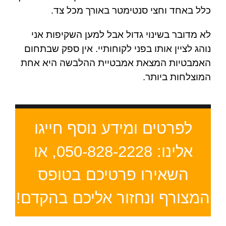
כלל באחד וחצי סנטימטר באורך מכל צד.
לא מדובר בשינוי גדול אבל למען השקיפות אני
נוהג לציין אותו בפני לקוחותיי. אין ספק שבתחום
האמבטיות המצאת אמבטיית ההלבשה היא אחת
המוצלחות ביותר.
לפרטים ומידע נוסף חייגו
אלינו: 050-828-2228, או
השאירו פרטיכם בטופס
המצורף ונחזור אליכם בהקדם!